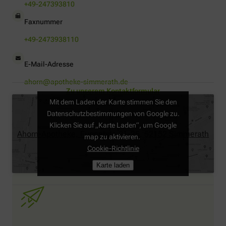
+49-247393810
Faxnummer
+49-2473938110
E-Mail-Adresse
ahorn@apotheke-simmerath.de
Zu unserem Kontaktformular
Mit dem Laden der Karte stimmen Sie den
Datenschutzbestimmungen von Google zu.
Klicken Sie auf „Karte Laden“, um Google
Ahorn-Apotheke, Fuggerstr. 21-25, 52152 Simmerath
map zu aktivieren.
Cookie-Richtlinie
Karte laden